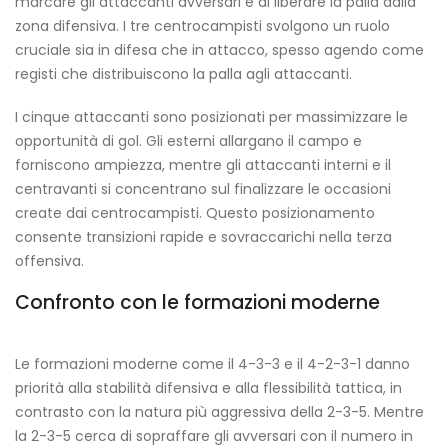
marcare gli attaccanti avversari e di liberare la palla dalla
zona difensiva. I tre centrocampisti svolgono un ruolo
cruciale sia in difesa che in attacco, spesso agendo come
registi che distribuiscono la palla agli attaccanti.
I cinque attaccanti sono posizionati per massimizzare le
opportunità di gol. Gli esterni allargano il campo e
forniscono ampiezza, mentre gli attaccanti interni e il
centravanti si concentrano sul finalizzare le occasioni
create dai centrocampisti. Questo posizionamento
consente transizioni rapide e sovraccarichi nella terza
offensiva.
Confronto con le formazioni moderne
Le formazioni moderne come il 4-3-3 e il 4-2-3-1 danno
priorità alla stabilità difensiva e alla flessibilità tattica, in
contrasto con la natura più aggressiva della 2-3-5. Mentre
la 2-3-5 cerca di sopraffare gli avversari con il numero in