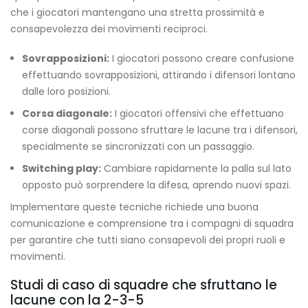
che i giocatori mantengano una stretta prossimità e
consapevolezza dei movimenti reciproci.
Sovrapposizioni:
I giocatori possono creare confusione
effettuando sovrapposizioni, attirando i difensori lontano
dalle loro posizioni.
Corsa diagonale:
I giocatori offensivi che effettuano
corse diagonali possono sfruttare le lacune tra i difensori,
specialmente se sincronizzati con un passaggio.
Switching play:
Cambiare rapidamente la palla sul lato
opposto può sorprendere la difesa, aprendo nuovi spazi.
Implementare queste tecniche richiede una buona
comunicazione e comprensione tra i compagni di squadra
per garantire che tutti siano consapevoli dei propri ruoli e
movimenti.
Studi di caso di squadre che sfruttano le
lacune con la 2-3-5