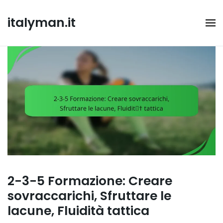
Skip
to
italyman.it
content
2-3-5 Formazione: Creare
sovraccarichi, Sfruttare le
lacune, Fluidità tattica