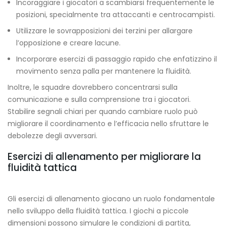
Incoraggiare i giocatori a scambiarsi frequentemente le
posizioni, specialmente tra attaccanti e centrocampisti.
Utilizzare le sovrapposizioni dei terzini per allargare
l’opposizione e creare lacune.
Incorporare esercizi di passaggio rapido che enfatizzino il
movimento senza palla per mantenere la fluidità.
Inoltre, le squadre dovrebbero concentrarsi sulla
comunicazione e sulla comprensione tra i giocatori.
Stabilire segnali chiari per quando cambiare ruolo può
migliorare il coordinamento e l’efficacia nello sfruttare le
debolezze degli avversari.
Esercizi di allenamento per migliorare la
fluidità tattica
Gli esercizi di allenamento giocano un ruolo fondamentale
nello sviluppo della fluidità tattica. I giochi a piccole
dimensioni possono simulare le condizioni di partita,