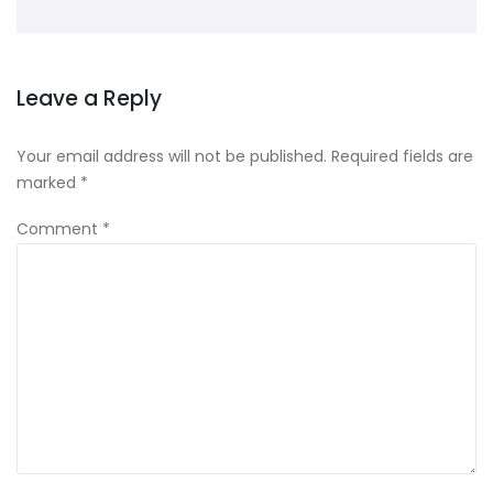
Leave a Reply
Your email address will not be published.
Required fields are
marked
*
Comment
*