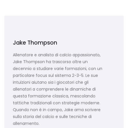
Jake Thompson
Allenatore e analista di calcio appassionato,
Jake Thompson ha trascorso oltre un
decennio a studiare varie formazioni, con un
particolare focus sul sistema 2-3-5. Le sue
intuizioni aiutano sia i giocatori che gli
allenatori a comprendere le dinamiche di
questa formazione classica, mescolando
tattiche tradizionali con strategie moderne.
Quando non è in campo, Jake ama scrivere
sulla storia del calcio e sulle tecniche di
allenamento.