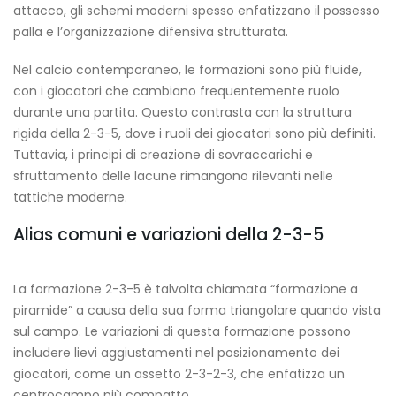
attacco, gli schemi moderni spesso enfatizzano il possesso
palla e l’organizzazione difensiva strutturata.
Nel calcio contemporaneo, le formazioni sono più fluide,
con i giocatori che cambiano frequentemente ruolo
durante una partita. Questo contrasta con la struttura
rigida della 2-3-5, dove i ruoli dei giocatori sono più definiti.
Tuttavia, i principi di creazione di sovraccarichi e
sfruttamento delle lacune rimangono rilevanti nelle
tattiche moderne.
Alias comuni e variazioni della 2-3-5
La formazione 2-3-5 è talvolta chiamata “formazione a
piramide” a causa della sua forma triangolare quando vista
sul campo. Le variazioni di questa formazione possono
includere lievi aggiustamenti nel posizionamento dei
giocatori, come un assetto 2-3-2-3, che enfatizza un
centrocampo più compatto.