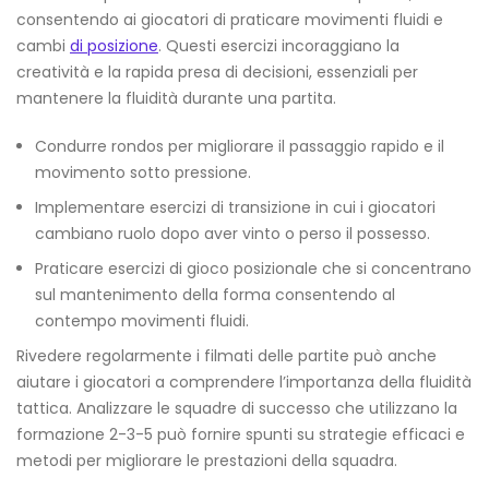
consentendo ai giocatori di praticare movimenti fluidi e
cambi
di posizione
. Questi esercizi incoraggiano la
creatività e la rapida presa di decisioni, essenziali per
mantenere la fluidità durante una partita.
Condurre rondos per migliorare il passaggio rapido e il
movimento sotto pressione.
Implementare esercizi di transizione in cui i giocatori
cambiano ruolo dopo aver vinto o perso il possesso.
Praticare esercizi di gioco posizionale che si concentrano
sul mantenimento della forma consentendo al
contempo movimenti fluidi.
Rivedere regolarmente i filmati delle partite può anche
aiutare i giocatori a comprendere l’importanza della fluidità
tattica. Analizzare le squadre di successo che utilizzano la
formazione 2-3-5 può fornire spunti su strategie efficaci e
metodi per migliorare le prestazioni della squadra.