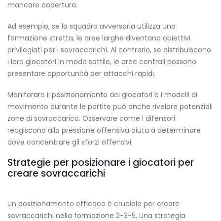
mancare copertura.
Ad esempio, se la squadra avversaria utilizza una
formazione stretta, le aree larghe diventano obiettivi
privilegiati per i sovraccarichi. Al contrario, se distribuiscono
i loro giocatori in modo sottile, le aree centrali possono
presentare opportunità per attacchi rapidi.
Monitorare il posizionamento dei giocatori e i modelli di
movimento durante le partite può anche rivelare potenziali
zone di sovraccarico. Osservare come i difensori
reagiscono alla pressione offensiva aiuta a determinare
dove concentrare gli sforzi offensivi.
Strategie per posizionare i giocatori per
creare sovraccarichi
Un posizionamento efficace è cruciale per creare
sovraccarichi nella formazione 2-3-5. Una strategia