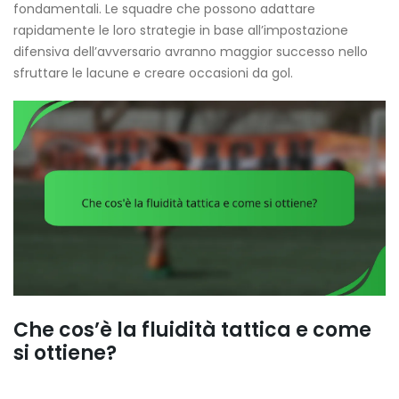
fondamentali. Le squadre che possono adattare
rapidamente le loro strategie in base all’impostazione
difensiva dell’avversario avranno maggior successo nello
sfruttare le lacune e creare occasioni da gol.
Che cos’è la fluidità tattica e come
si ottiene?