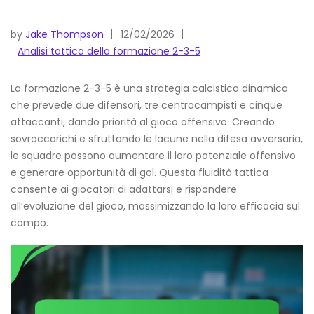
by
Jake Thompson
12/02/2026
Analisi tattica della formazione 2-3-5
La formazione 2-3-5 è una strategia calcistica dinamica
che prevede due difensori, tre centrocampisti e cinque
attaccanti, dando priorità al gioco offensivo. Creando
sovraccarichi e sfruttando le lacune nella difesa avversaria,
le squadre possono aumentare il loro potenziale offensivo
e generare opportunità di gol. Questa fluidità tattica
consente ai giocatori di adattarsi e rispondere
all’evoluzione del gioco, massimizzando la loro efficacia sul
campo.