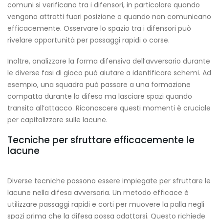
comuni si verificano tra i difensori, in particolare quando
vengono attratti fuori posizione o quando non comunicano
efficacemente. Osservare lo spazio tra i difensori può
rivelare opportunità per passaggi rapidi o corse.
Inoltre, analizzare la forma difensiva dell’avversario durante
le diverse fasi di gioco può aiutare a identificare schemi. Ad
esempio, una squadra può passare a una formazione
compatta durante la difesa ma lasciare spazi quando
transita all’attacco. Riconoscere questi momenti è cruciale
per capitalizzare sulle lacune.
Tecniche per sfruttare efficacemente le
lacune
Diverse tecniche possono essere impiegate per sfruttare le
lacune nella difesa avversaria. Un metodo efficace è
utilizzare passaggi rapidi e corti per muovere la palla negli
spazi prima che la difesa possa adattarsi. Questo richiede